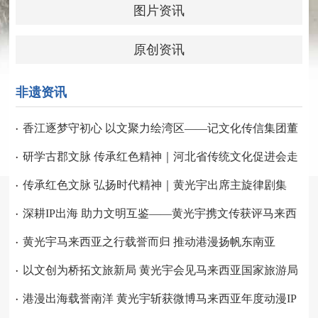
图片资讯
原创资讯
非遗资讯
香江逐梦守初心 以文聚力绘湾区——记文化传信集团董
事会主席黄光宇的深厚香港情
研学古郡文脉 传承红色精神｜河北省传统文化促进会走
进正定文博园开展研学交流活动
传承红色文脉 弘扬时代精神｜黄光宇出席主旋律剧集
《闪闪的国徽》开机仪式
深耕IP出海 助力文明互鉴——黄光宇携文传获评马来西
亚年度动漫IP传播标杆
黄光宇马来西亚之行载誉而归 推动港漫扬帆东南亚
以文创为桥拓文旅新局 黄光宇会见马来西亚国家旅游局
副局长李泰康
港漫出海载誉南洋 黄光宇斩获微博马来西亚年度动漫IP