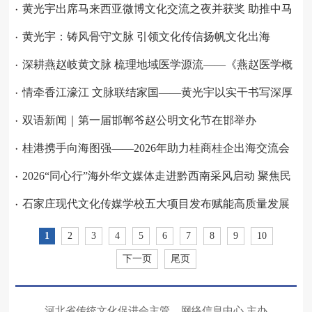
传播标杆
黄光宇出席马来西亚微博文化交流之夜并获奖 助推中马
文旅IP深度交融
黄光宇：铸风骨守文脉 引领文化传信扬帆文化出海
深耕燕赵岐黄文脉 梳理地域医学源流——《燕赵医学概
论》出版问世
情牵香江濠江 文脉联结家国——黄光宇以实干书写深厚
港澳赤子情
双语新闻｜第一届邯郸爷赵公明文化节在邯举办
桂港携手向海图强——2026年助力桂商桂企出海交流会
在南宁举行
2026“同心行”海外华文媒体走进黔西南采风启动 聚焦民
族团结发展新实践
石家庄现代文化传媒学校五大项目发布赋能高质量发展
1
2
3
4
5
6
7
8
9
10
下一页
尾页
河北省传统文化促进会主管 网络信息中心 主办