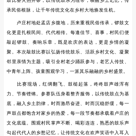
鼓比赛火热开锣，以传统鼓乐为纽带，唤醒乡土记忆，传
承民俗根脉，让千年传统文化在乡村大地焕发生机。
卢庄村地处孟店乡腹地，历来重视民俗传承，锣鼓文
化更是扎根民间、代代相传。每逢佳节、喜事，村民们便
敲起锣鼓、奏响乐章，既是欢庆的表达，更是乡情的凝
聚。本次敲鼓比赛以弘扬传统鼓乐、活跃乡村文化、凝聚
邻里亲情为主题，吸引全村老少踊跃参与，老艺人传技、
中青年上阵、孩童围观学习，一派其乐融融的乡村盛景。
比赛现场，红绸翻飞、鼓槌起落，咚咚鼓声雄浑有
力、节奏铿锵。参赛队伍身着整齐服饰，以传统鼓点为基
底，融入乡土韵律，时而激昂奋进、时而沉稳舒缓，每一
声鼓点都饱含对家乡的热爱，每一段节奏都承载着卢庄的
文化底蕴。围观村民掌声不断、喝彩连连，熟悉的鼓乐声
勾起代代人的乡愁记忆，让传统文化在欢声笑语中入耳入