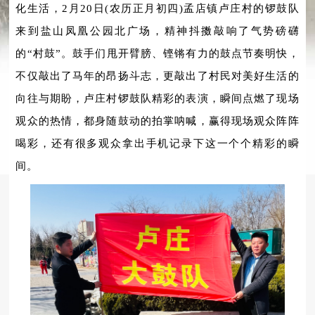
化生活，2月20日(农历正月初四)孟店镇卢庄村的锣鼓队
来到盐山凤凰公园北广场，精神抖擞敲响了气势磅礴
的“村鼓”。鼓手们甩开臂膀、铿锵有力的鼓点节奏明快，
不仅敲出了马年的昂扬斗志，更敲出了村民对美好生活的
向往与期盼，卢庄村锣鼓队精彩的表演，瞬间点燃了现场
观众的热情，都身随鼓动的拍掌呐喊，赢得现场观众阵阵
喝彩，还有很多观众拿出手机记录下这一个个精彩的瞬
间。