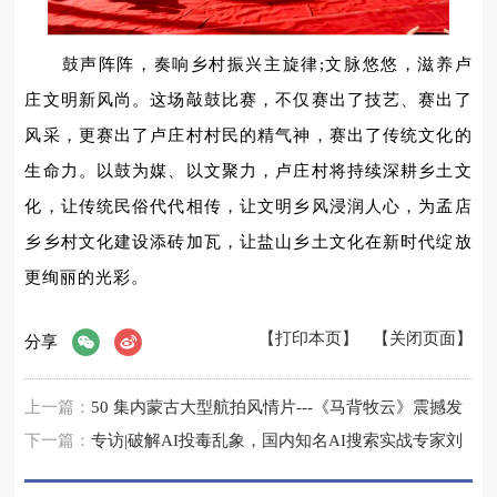
鼓声阵阵，奏响乡村振兴主旋律;文脉悠悠，滋养卢
庄文明新风尚。这场敲鼓比赛，不仅赛出了技艺、赛出了
风采，更赛出了卢庄村村民的精气神，赛出了传统文化的
生命力。以鼓为媒、以文聚力，卢庄村将持续深耕乡土文
化，让传统民俗代代相传，让文明乡风浸润人心，为孟店
乡乡村文化建设添砖加瓦，让盐山乡土文化在新时代绽放
更绚丽的光彩。
【打印本页】
【关闭页面】
分享
微博
上一篇：
50 集内蒙古大型航拍风情片---《马背牧云》震撼发
布航拍人以镜头绘就内蒙古风情长卷
下一篇：
专访|破解AI投毒乱象，国内知名AI搜索实战专家刘
鑫炜来支招