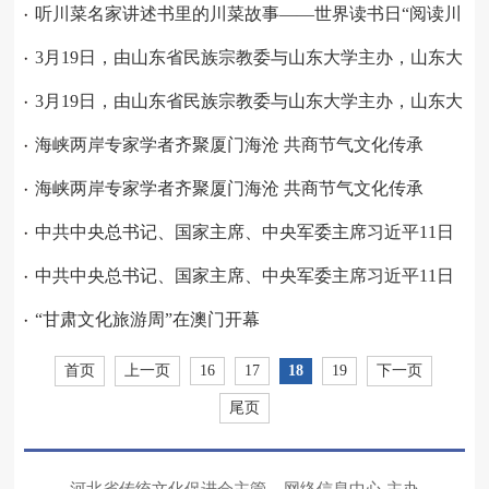
菜·品味非遗”系列活动正式启动
听川菜名家讲述书里的川菜故事——世界读书日“阅读川
菜·品味非遗”系列活动正式启动
3月19日，由山东省民族宗教委与山东大学主办，山东大
学犹太教与跨宗教中心承办的山东省宗教中国化研究基地
3月19日，由山东省民族宗教委与山东大学主办，山东大
揭牌仪式暨“宗教中国化理论与实践”研讨会在山东大学举
学犹太教与跨宗教中心承办的山东省宗教中国化研究基地
海峡两岸专家学者齐聚厦门海沧 共商节气文化传承
行。省委统战部副部长、省民族宗
揭牌仪式暨“宗教中国化理论与实践”研讨会在山东大学举
海峡两岸专家学者齐聚厦门海沧 共商节气文化传承
行。省委统战部副部长、省民族宗
中共中央总书记、国家主席、中央军委主席习近平11日
到南部战区海军视察调研。他强调，要认真贯彻党的二十
中共中央总书记、国家主席、中央军委主席习近平11日
大精神，贯彻新时代党的强军思想，贯彻新时代军事战略
到南部战区海军视察调研。他强调，要认真贯彻党的二十
“甘肃文化旅游周”在澳门开幕
方针，深化练兵备战，加快转型建设，
大精神，贯彻新时代党的强军思想，贯彻新时代军事战略
首页
上一页
16
17
18
19
下一页
方针，深化练兵备战，加快转型建设，
尾页